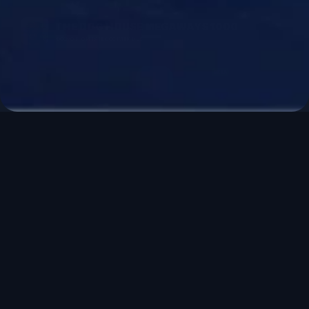
THE DOG HOUSE MEGAWAYS 1000
*ВОЗМОЖНО ИГРА НЕДОСТУПНА В US
BIG BASS VEGAS DOUBLE DOWN DELUXE
BETA
ПОДДЕРЖКА
*ВОЗМОЖНО ИГРА НЕДОСТУПНА В US
ZEUS VS HADES - GODS OF WAR
*ВОЗМОЖНО ИГРА НЕДОСТУПНА В US
...
vodka.bet is owned and operated by Cricketwin Ltd, a company
registered and established under the laws of Belize, with
registration number 000044296 and registered address at 9 Barrack
Road, Belize city, Belize and its wholly-owned subsidiary. License
issued by the laws of the Autonomous Island of Anjouan, Union of
the Comoros, license no. ALSI-202412028-FI2.