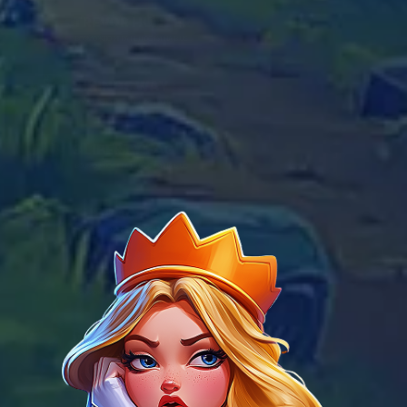
TREVOR HUNTER
*ВОЗМОЖНО ИГРА НЕДОСТУПНА В US
VIKINGS WAY
*ВОЗМОЖНО ИГРА НЕДОСТУПНА В US
3 LIBERTY EAGLES
*ВОЗМОЖНО ИГРА НЕДОСТУПНА В US
THE DOG HOUSE
*ВОЗМОЖНО ИГРА НЕДОСТУПНА В US
TEMPLE CATS
*ВОЗМОЖНО ИГРА НЕДОСТУПНА В US
WILD BANDITO
*ВОЗМОЖНО ИГРА НЕДОСТУПНА В US
TREASURES OF AZTEC