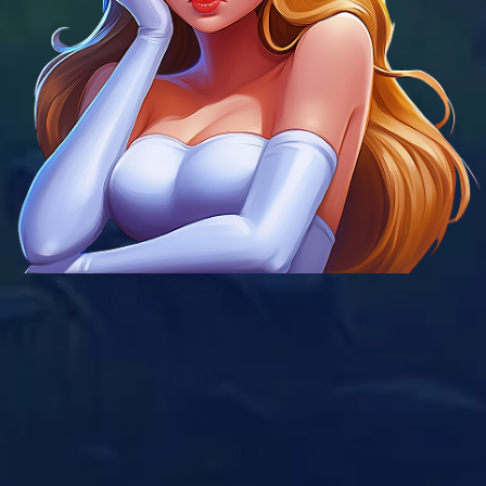
*ВОЗМОЖНО ИГРА НЕДОСТУПНА В US
2026 HIT SLOT
ENDORPHINA
CYBER WOLF
*ВОЗМОЖНО ИГРА НЕДОСТУПНА В US
ZALATAR
ENDORPHINA
CROWN COINS
*ВОЗМОЖНО ИГРА НЕДОСТУПНА В US
ANUBIS WRATH
*ВОЗМОЖНО ИГРА НЕДОСТУПНА В US
GATES OF OLYMPUS SUPER SCATTER
*ВОЗМОЖНО ИГРА НЕДОСТУПНА В US