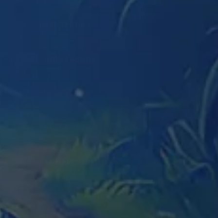
*ВОЗМОЖНО ИГРА НЕДОСТУПНА В US
PAPICH HUNT
*ВОЗМОЖНО ИГРА НЕДОСТУПНА В US
JADE LEGENDS
*ВОЗМОЖНО ИГРА НЕДОСТУПНА В US
SUPER SERGE
*ВОЗМОЖНО ИГРА НЕДОСТУПНА В US
SKULL FIESTA
МЕНЮ
*ВОЗМОЖНО ИГРА НЕДОСТУПНА В US
STOMPIN' GOLD
*ВОЗМОЖНО ИГРА НЕДОСТУПНА В US
MAX WIN MACHINE
*ВОЗМОЖНО ИГРА НЕДОСТУПНА В US