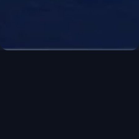
THE DOG HOUSE MEGAWAYS 1000
*ВОЗМОЖНО ИГРА НЕДОСТУПНА В US
BIG BASS VEGAS DOUBLE DOWN DELUXE
BETA
ПОДДЕРЖКА
*ВОЗМОЖНО ИГРА НЕДОСТУПНА В US
ZEUS VS HADES - GODS OF WAR
*ВОЗМОЖНО ИГРА НЕДОСТУПНА В US
...
vodka.bet is owned and operated by Cricketwin Ltd, a company
registered and established under the laws of Belize, with
registration number 000044296 and registered address at 9 Barrack
Road, Belize city, Belize and its wholly-owned subsidiary. License
issued by the laws of the Autonomous Island of Anjouan, Union of
the Comoros, license no. ALSI-202412028-FI2.