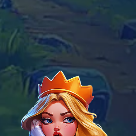
TREVOR HUNTER
*ВОЗМОЖНО ИГРА НЕДОСТУПНА В US
VIKINGS WAY
*ВОЗМОЖНО ИГРА НЕДОСТУПНА В US
3 LIBERTY EAGLES
*ВОЗМОЖНО ИГРА НЕДОСТУПНА В US
THE DOG HOUSE
*ВОЗМОЖНО ИГРА НЕДОСТУПНА В US
TEMPLE CATS
*ВОЗМОЖНО ИГРА НЕДОСТУПНА В US
WILD BANDITO
*ВОЗМОЖНО ИГРА НЕДОСТУПНА В US
TREASURES OF AZTEC