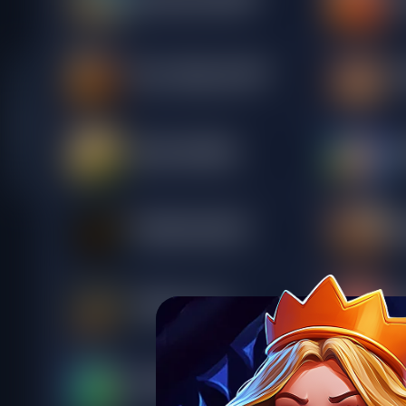
*ВОЗМОЖНО ИГРА НЕДОСТУПНА В US
*ВОЗ
RIOT: FERAL RICHES
R
*ВОЗМОЖНО ИГРА НЕДОСТУПНА В US
*ВОЗ
МЕНЮ
JADE LEGENDS
S
*ВОЗМОЖНО ИГРА НЕДОСТУПНА В US
*ВОЗ
TREVOR HUNTER
V
*ВОЗМОЖНО ИГРА НЕДОСТУПНА В US
*ВОЗ
TEMPLE CATS
W
*ВОЗМОЖНО ИГРА НЕДОСТУПНА В US
*ВОЗ
CYBER WOLF
Z
*ВОЗМОЖНО ИГРА НЕДОСТУПНА В US
ENDO