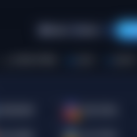
Казино
Спорт
З
Чемпионат Мира
Слоты
Рулетка
131
11166
243
ORTUNE SURGE
FRUITY FIESTA
МОЖНО ИГРА НЕДОСТУПНА В US
*ВОЗМОЖНО ИГРА НЕДОСТУПНА В US
 CHILI CHARMS
GIFT OF MIDAS