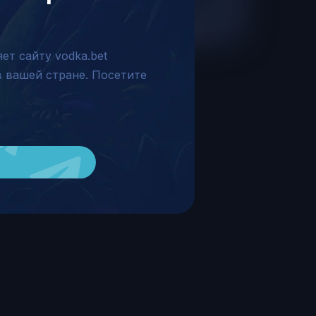
ZEUS VS HADES - GODS
OF WAR
ет сайту vodka.bet
. В базе доступно более 5000 слотов от
*ВОЗМОЖНО ИГРА НЕДОСТУПНА В US
 вашей стране. Посетите