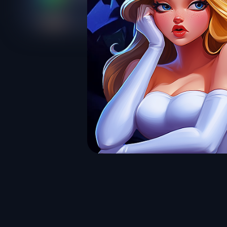
GATES OF OLYMPUS
T
Поиск игровых автоматов — более 5000 слотов
SUPER SCATTER
M
Используйте удобный поиск и фильтры, чтобы бы
*ВОЗМОЖНО ИГРА НЕДОСТУПНА В US
*ВОЗ
ведущих провайдеров с мгновенным запуском и
...
ROYAL XMASS 2
*ВОЗМОЖНО ИГРА НЕДОСТУПНА В US