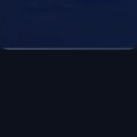
LE BANDIT
*ВОЗМОЖНО ИГРА НЕДОСТУПНА В US
LE PRECHAUN
BETA
ПОДДЕРЖКА
*ВОЗМОЖНО ИГРА НЕДОСТУПНА В US
DIA DE LOS MUERTOS 2
*ВОЗМОЖНО ИГРА НЕДОСТУПНА В US
...
vodka.bet is owned and operated by Cricketwin Ltd, a company
registered and established under the laws of Belize, with
registration number 000044296 and registered address at 9 Barrack
Road, Belize city, Belize and its wholly-owned subsidiary. License
issued by the laws of the Autonomous Island of Anjouan, Union of
the Comoros, license no. ALSI-202412028-FI2.