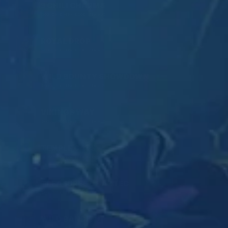
3 CHILI CHARMS
*ВОЗМОЖНО ИГРА НЕДОСТУПНА В US
ROYAL DROP
*ВОЗМОЖНО ИГРА НЕДОСТУПНА В US
WILD BOUNTY SHOWDOWN
*ВОЗМОЖНО ИГРА НЕДОСТУПНА В US
VIKINGS WAY
*ВОЗМОЖНО ИГРА НЕДОСТУПНА В US
TEMPLE CATS
*ВОЗМОЖНО ИГРА НЕДОСТУПНА В US
TREASURES OF AZTEC
*ВОЗМОЖНО ИГРА НЕДОСТУПНА В US
WILD BANDITO