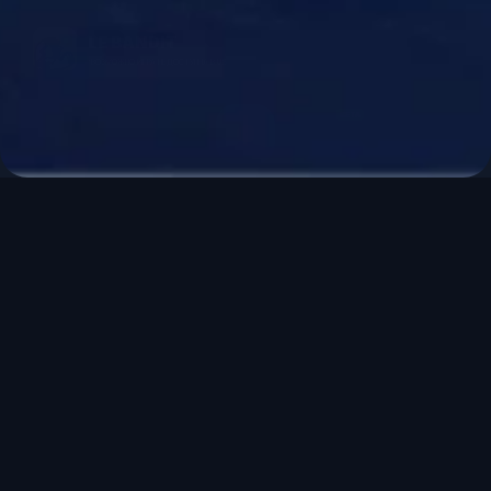
LE BANDIT
*ВОЗМОЖНО ИГРА НЕДОСТУПНА В US
LE PRECHAUN
BETA
ПОДДЕРЖКА
*ВОЗМОЖНО ИГРА НЕДОСТУПНА В US
DIA DE LOS MUERTOS 2
*ВОЗМОЖНО ИГРА НЕДОСТУПНА В US
...
vodka.bet is owned and operated by Cricketwin Ltd, a company
registered and established under the laws of Belize, with
registration number 000044296 and registered address at 9 Barrack
Road, Belize city, Belize and its wholly-owned subsidiary. License
issued by the laws of the Autonomous Island of Anjouan, Union of
the Comoros, license no. ALSI-202412028-FI2.