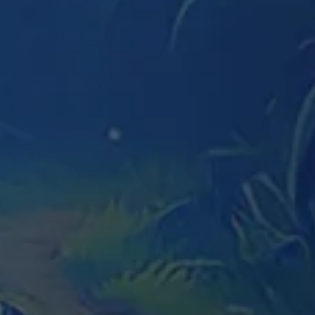
*ВОЗМОЖНО ИГРА НЕДОСТУПНА В US
THE DOG HOUSE
*ВОЗМОЖНО ИГРА НЕДОСТУПНА В US
2026 HIT SLOT
ENDORPHINA
CYBER WOLF
*ВОЗМОЖНО ИГРА НЕДОСТУПНА В US
ANUBIS WRATH
МЕНЮ
*ВОЗМОЖНО ИГРА НЕДОСТУПНА В US
BIG BASS VEGAS DOUBLE DOWN DELUXE
*ВОЗМОЖНО ИГРА НЕДОСТУПНА В US
CROWN COINS
*ВОЗМОЖНО ИГРА НЕДОСТУПНА В US