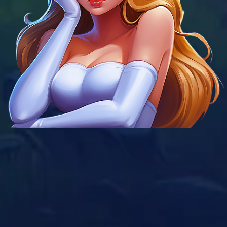
*ВОЗМОЖНО ИГРА НЕДОСТУПНА В US
GATES OF OLYMPUS 1000
*ВОЗМОЖНО ИГРА НЕДОСТУПНА В US
RYSE OF THE MIGHTY GODS
*ВОЗМОЖНО ИГРА НЕДОСТУПНА В US
MUMMYLAND TREASURES
BELATRA GAMES
SUGAR RUSH 1000
*ВОЗМОЖНО ИГРА НЕДОСТУПНА В US
BIG BASS SECRETS OF THE GOLDEN LAKE
*ВОЗМОЖНО ИГРА НЕДОСТУПНА В US
WILD WEST GOLD
*ВОЗМОЖНО ИГРА НЕДОСТУПНА В US