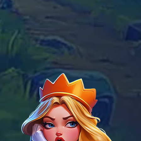
ZEUS VS HADES - GODS OF WAR
*ВОЗМОЖНО ИГРА НЕДОСТУПНА В US
THE DOG HOUSE MEGAWAYS 1000
*ВОЗМОЖНО ИГРА НЕДОСТУПНА В US
GATES OF OLYMPUS SUPER SCATTER
*ВОЗМОЖНО ИГРА НЕДОСТУПНА В US
ROYAL XMASS 2
*ВОЗМОЖНО ИГРА НЕДОСТУПНА В US
GIFT OF MIDAS
ENDORPHINA
JADE LEGENDS
*ВОЗМОЖНО ИГРА НЕДОСТУПНА В US
WILD APE #3258