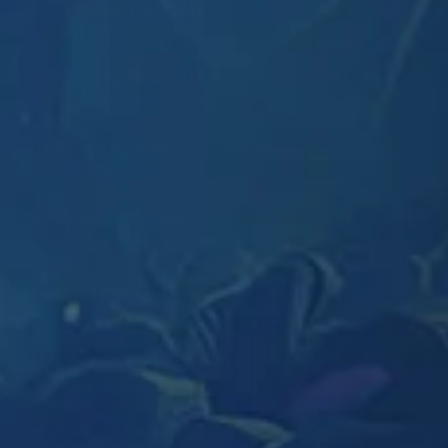
3 CHILI CHARMS
*ВОЗМОЖНО ИГРА НЕДОСТУПНА В US
ROYAL DROP
*ВОЗМОЖНО ИГРА НЕДОСТУПНА В US
WILD BOUNTY SHOWDOWN
*ВОЗМОЖНО ИГРА НЕДОСТУПНА В US
VIKINGS WAY
*ВОЗМОЖНО ИГРА НЕДОСТУПНА В US
TEMPLE CATS
*ВОЗМОЖНО ИГРА НЕДОСТУПНА В US
TREASURES OF AZTEC
*ВОЗМОЖНО ИГРА НЕДОСТУПНА В US
WILD BANDITO