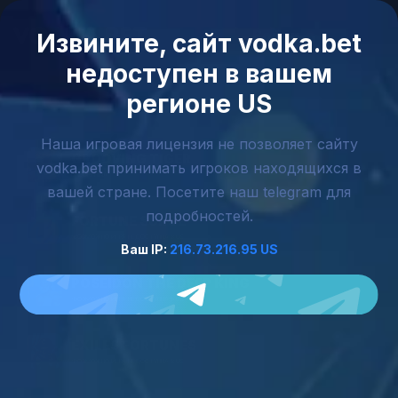
Войти
Извините, сайт vodka.bet
недоступен в вашем
регионе US
Игра не запущена
Поиск игровых автоматов — более 5000 слотов
Наша игровая лицензия не позволяет сайту
Используйте удобный поиск и фильтры, чтобы
GROOVING TIGER
быстро найти игровые автоматы в каталоге Vodka
vodka.bet принимать игроков находящихся в
ENDORPHINA
Casino. В базе доступно более 5000 слотов от
вашей стране. Посетите наш telegram для
ведущих провайдеров с мгновенным запуском и
подробностей.
стабильной работой.
FORTUNE SURGE
*ВОЗМОЖНО ИГРА НЕДОСТУПНА В US
Ваш IP
:
216.73.216.95
US
POSEIDON THE DEEP KING
*ВОЗМОЖНО ИГРА НЕДОСТУПНА В US
EXILES FORTUNES
*ВОЗМОЖНО ИГРА НЕДОСТУПНА В US