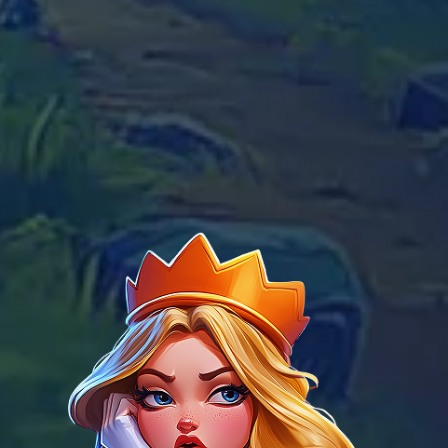
ZEUS VS HADES - GODS OF WAR
*ВОЗМОЖНО ИГРА НЕДОСТУПНА В US
THE DOG HOUSE MEGAWAYS 1000
*ВОЗМОЖНО ИГРА НЕДОСТУПНА В US
GATES OF OLYMPUS SUPER SCATTER
*ВОЗМОЖНО ИГРА НЕДОСТУПНА В US
ROYAL XMASS 2
*ВОЗМОЖНО ИГРА НЕДОСТУПНА В US
GIFT OF MIDAS
ENDORPHINA
JADE LEGENDS
*ВОЗМОЖНО ИГРА НЕДОСТУПНА В US
WILD APE #3258