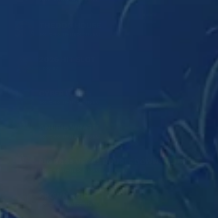
*ВОЗМОЖНО ИГРА НЕДОСТУПНА В US
THE DOG HOUSE
*ВОЗМОЖНО ИГРА НЕДОСТУПНА В US
2026 HIT SLOT
ENDORPHINA
CYBER WOLF
*ВОЗМОЖНО ИГРА НЕДОСТУПНА В US
ANUBIS WRATH
МЕНЮ
*ВОЗМОЖНО ИГРА НЕДОСТУПНА В US
BIG BASS VEGAS DOUBLE DOWN DELUXE
*ВОЗМОЖНО ИГРА НЕДОСТУПНА В US
CROWN COINS
*ВОЗМОЖНО ИГРА НЕДОСТУПНА В US