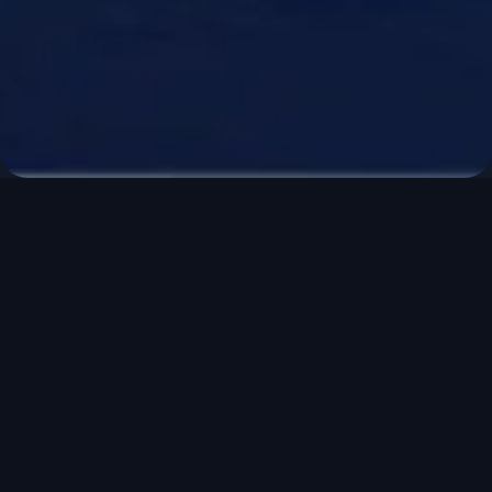
LE BANDIT
*ВОЗМОЖНО ИГРА НЕДОСТУПНА В US
LE PRECHAUN
BETA
ПОДДЕРЖКА
*ВОЗМОЖНО ИГРА НЕДОСТУПНА В US
DIA DE LOS MUERTOS 2
*ВОЗМОЖНО ИГРА НЕДОСТУПНА В US
...
vodka.bet is owned and operated by Cricketwin Ltd, a company
registered and established under the laws of Belize, with
registration number 000044296 and registered address at 9 Barrack
Road, Belize city, Belize and its wholly-owned subsidiary. License
issued by the laws of the Autonomous Island of Anjouan, Union of
the Comoros, license no. ALSI-202412028-FI2.