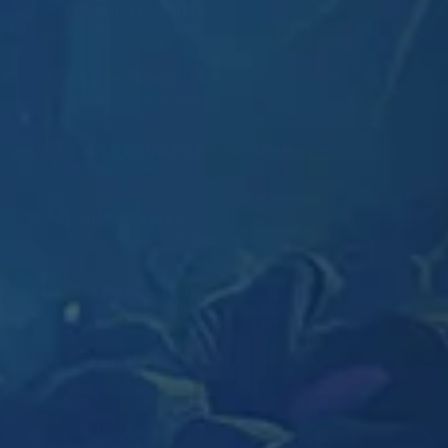
3 CHILI CHARMS
*ВОЗМОЖНО ИГРА НЕДОСТУПНА В US
ROYAL DROP
*ВОЗМОЖНО ИГРА НЕДОСТУПНА В US
WILD BOUNTY SHOWDOWN
*ВОЗМОЖНО ИГРА НЕДОСТУПНА В US
VIKINGS WAY
*ВОЗМОЖНО ИГРА НЕДОСТУПНА В US
TEMPLE CATS
*ВОЗМОЖНО ИГРА НЕДОСТУПНА В US
TREASURES OF AZTEC
*ВОЗМОЖНО ИГРА НЕДОСТУПНА В US
WILD BANDITO