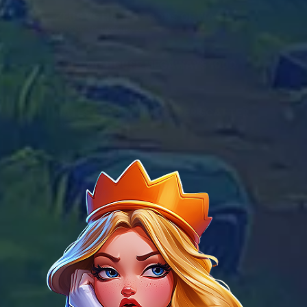
ZEUS VS HADES - GODS OF WAR
*ВОЗМОЖНО ИГРА НЕДОСТУПНА В US
THE DOG HOUSE MEGAWAYS 1000
*ВОЗМОЖНО ИГРА НЕДОСТУПНА В US
GATES OF OLYMPUS SUPER SCATTER
*ВОЗМОЖНО ИГРА НЕДОСТУПНА В US
ROYAL XMASS 2
*ВОЗМОЖНО ИГРА НЕДОСТУПНА В US
GIFT OF MIDAS
ENDORPHINA
JADE LEGENDS
*ВОЗМОЖНО ИГРА НЕДОСТУПНА В US
WILD APE #3258