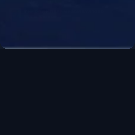
THE DOG HOUSE MEGAWAYS 1000
*ВОЗМОЖНО ИГРА НЕДОСТУПНА В US
BIG BASS VEGAS DOUBLE DOWN DELUXE
BETA
ПОДДЕРЖКА
*ВОЗМОЖНО ИГРА НЕДОСТУПНА В US
ZEUS VS HADES - GODS OF WAR
*ВОЗМОЖНО ИГРА НЕДОСТУПНА В US
...
vodka.bet is owned and operated by Cricketwin Ltd, a company
registered and established under the laws of Belize, with
registration number 000044296 and registered address at 9 Barrack
Road, Belize city, Belize and its wholly-owned subsidiary. License
issued by the laws of the Autonomous Island of Anjouan, Union of
the Comoros, license no. ALSI-202412028-FI2.