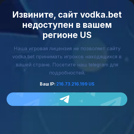
Войти
Извините, сайт vodka.bet
недоступен в вашем
регионе US
Игра не запущена
Поиск игровых автоматов — более 5000 слотов
Наша игровая лицензия не позволяет сайту
Используйте удобный поиск и фильтры, чтобы
GROOVING TIGER
быстро найти игровые автоматы в каталоге Vodka
vodka.bet принимать игроков находящихся в
ENDORPHINA
Casino. В базе доступно более 5000 слотов от
вашей стране. Посетите наш telegram для
ведущих провайдеров с мгновенным запуском и
подробностей.
стабильной работой.
FORTUNE SURGE
*ВОЗМОЖНО ИГРА НЕДОСТУПНА В US
Ваш IP
:
216.73.216.199
US
FRUITY FIESTA
*ВОЗМОЖНО ИГРА НЕДОСТУПНА В US
POSEIDON THE DEEP KING
*ВОЗМОЖНО ИГРА НЕДОСТУПНА В US