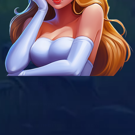
*ВОЗМОЖНО ИГРА НЕДОСТУПНА В US
2026 HIT SLOT
ENDORPHINA
CYBER WOLF
*ВОЗМОЖНО ИГРА НЕДОСТУПНА В US
ZALATAR
ENDORPHINA
CROWN COINS
*ВОЗМОЖНО ИГРА НЕДОСТУПНА В US
ANUBIS WRATH
*ВОЗМОЖНО ИГРА НЕДОСТУПНА В US
GATES OF OLYMPUS SUPER SCATTER
*ВОЗМОЖНО ИГРА НЕДОСТУПНА В US