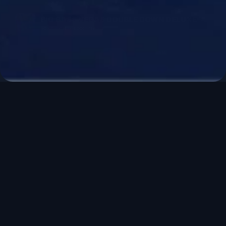
BIG BASS VEGAS DOUBLE DOWN DELUXE
*ВОЗМОЖНО ИГРА НЕДОСТУПНА В US
ZEUS VS HADES - GODS OF WAR
BETA
ПОДДЕРЖКА
*ВОЗМОЖНО ИГРА НЕДОСТУПНА В US
ROYAL XMASS 2
*ВОЗМОЖНО ИГРА НЕДОСТУПНА В US
...
vodka.bet is owned and operated by Cricketwin Ltd, a company
registered and established under the laws of Belize, with
registration number 000044296 and registered address at 9 Barrack
Road, Belize city, Belize and its wholly-owned subsidiary. License
issued by the laws of the Autonomous Island of Anjouan, Union of
the Comoros, license no. ALSI-202412028-FI2.