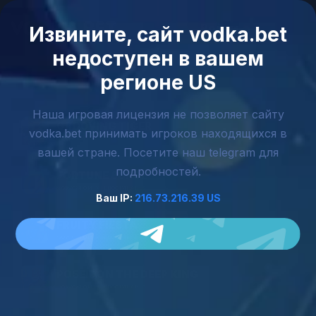
Войти
Извините, сайт vodka.bet
недоступен в вашем
регионе US
Игра не запущена
Поиск игровых автоматов — более 5000 слотов
Наша игровая лицензия не позволяет сайту
Используйте удобный поиск и фильтры, чтобы
GROOVING TIGER
быстро найти игровые автоматы в каталоге Vodka
vodka.bet принимать игроков находящихся в
ENDORPHINA
Casino. В базе доступно более 5000 слотов от
вашей стране. Посетите наш telegram для
ведущих провайдеров с мгновенным запуском и
подробностей.
стабильной работой.
FORTUNE SURGE
*ВОЗМОЖНО ИГРА НЕДОСТУПНА В US
Ваш IP
:
216.73.216.39
US
FRUITY FIESTA
*ВОЗМОЖНО ИГРА НЕДОСТУПНА В US
POSEIDON THE DEEP KING
*ВОЗМОЖНО ИГРА НЕДОСТУПНА В US