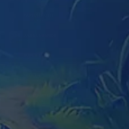
*ВОЗМОЖНО ИГРА НЕДОСТУПНА В US
PAPICH HUNT
*ВОЗМОЖНО ИГРА НЕДОСТУПНА В US
JADE LEGENDS
*ВОЗМОЖНО ИГРА НЕДОСТУПНА В US
SUPER SERGE
*ВОЗМОЖНО ИГРА НЕДОСТУПНА В US
SKULL FIESTA
МЕНЮ
*ВОЗМОЖНО ИГРА НЕДОСТУПНА В US
STOMPIN' GOLD
*ВОЗМОЖНО ИГРА НЕДОСТУПНА В US
MAX WIN MACHINE
*ВОЗМОЖНО ИГРА НЕДОСТУПНА В US