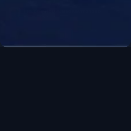
THE DOG HOUSE MEGAWAYS 1000
*ВОЗМОЖНО ИГРА НЕДОСТУПНА В US
BIG BASS VEGAS DOUBLE DOWN DELUXE
BETA
ПОДДЕРЖКА
*ВОЗМОЖНО ИГРА НЕДОСТУПНА В US
ZEUS VS HADES - GODS OF WAR
*ВОЗМОЖНО ИГРА НЕДОСТУПНА В US
...
vodka.bet is owned and operated by Cricketwin Ltd, a company
registered and established under the laws of Belize, with
registration number 000044296 and registered address at 9 Barrack
Road, Belize city, Belize and its wholly-owned subsidiary. License
issued by the laws of the Autonomous Island of Anjouan, Union of
the Comoros, license no. ALSI-202412028-FI2.