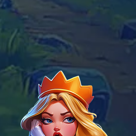
TREVOR HUNTER
*ВОЗМОЖНО ИГРА НЕДОСТУПНА В US
VIKINGS WAY
*ВОЗМОЖНО ИГРА НЕДОСТУПНА В US
3 LIBERTY EAGLES
*ВОЗМОЖНО ИГРА НЕДОСТУПНА В US
THE DOG HOUSE
*ВОЗМОЖНО ИГРА НЕДОСТУПНА В US
TEMPLE CATS
*ВОЗМОЖНО ИГРА НЕДОСТУПНА В US
WILD BANDITO
*ВОЗМОЖНО ИГРА НЕДОСТУПНА В US
TREASURES OF AZTEC