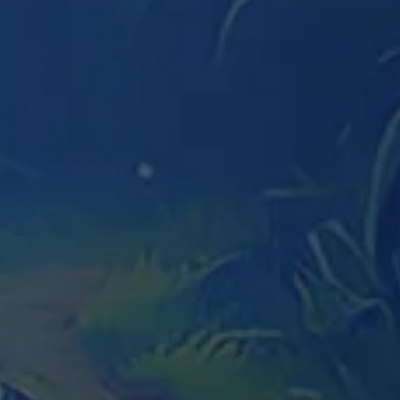
*ВОЗМОЖНО ИГРА НЕДОСТУПНА В US
PAPICH HUNT
*ВОЗМОЖНО ИГРА НЕДОСТУПНА В US
JADE LEGENDS
*ВОЗМОЖНО ИГРА НЕДОСТУПНА В US
SUPER SERGE
*ВОЗМОЖНО ИГРА НЕДОСТУПНА В US
SKULL FIESTA
МЕНЮ
*ВОЗМОЖНО ИГРА НЕДОСТУПНА В US
STOMPIN' GOLD
*ВОЗМОЖНО ИГРА НЕДОСТУПНА В US
MAX WIN MACHINE
*ВОЗМОЖНО ИГРА НЕДОСТУПНА В US