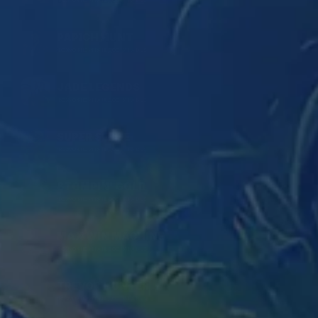
*ВОЗМОЖНО ИГРА НЕДОСТУПНА В US
PAPICH HUNT
*ВОЗМОЖНО ИГРА НЕДОСТУПНА В US
JADE LEGENDS
*ВОЗМОЖНО ИГРА НЕДОСТУПНА В US
SUPER SERGE
*ВОЗМОЖНО ИГРА НЕДОСТУПНА В US
STOMPIN' GOLD
МЕНЮ
*ВОЗМОЖНО ИГРА НЕДОСТУПНА В US
MAX WIN MACHINE
*ВОЗМОЖНО ИГРА НЕДОСТУПНА В US
TREVOR HUNTER
*ВОЗМОЖНО ИГРА НЕДОСТУПНА В US