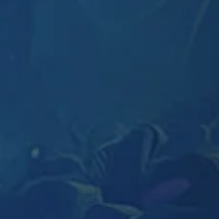
EXILES FORTUNES
*ВОЗМОЖНО ИГРА НЕДОСТУПНА В US
3 CHILI CHARMS
*ВОЗМОЖНО ИГРА НЕДОСТУПНА В US
GIFT OF MIDAS
ENDORPHINA
BUBBLE WORKS
*ВОЗМОЖНО ИГРА НЕДОСТУПНА В US
RIOT: FERAL RICHES
*ВОЗМОЖНО ИГРА НЕДОСТУПНА В US
ROYAL DROP
*ВОЗМОЖНО ИГРА НЕДОСТУПНА В US
WILD BOUNTY SHOWDOWN