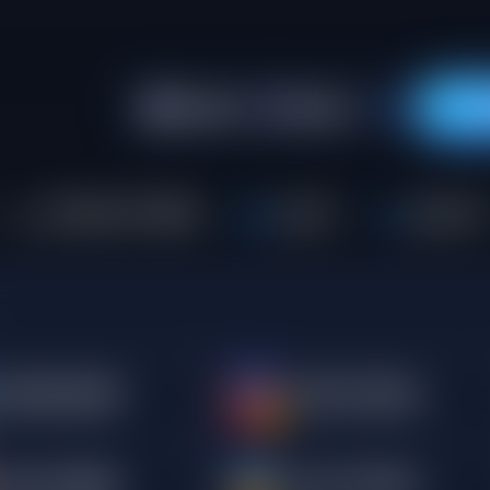
Казино
Спорт
З
Чемпионат Мира
Слоты
Рулетка
131
11170
243
ORTUNE SURGE
FRUITY FIESTA
МОЖНО ИГРА НЕДОСТУПНА В US
*ВОЗМОЖНО ИГРА НЕДОСТУПНА В US
 CHILI CHARMS
GIFT OF MIDAS