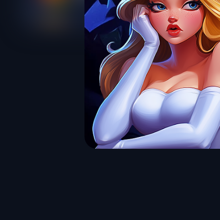
G
ANUBIS WRATH
Поиск игровых автоматов — более 5000 слотов
S
*ВОЗМОЖНО ИГРА НЕДОСТУПНА В US
Используйте удобный поиск и фильтры, чтобы бы
*ВОЗ
ведущих провайдеров с мгновенным запуском и
...
ZEUS VS HADES - GODS
OF WAR
*ВОЗМОЖНО ИГРА НЕДОСТУПНА В US