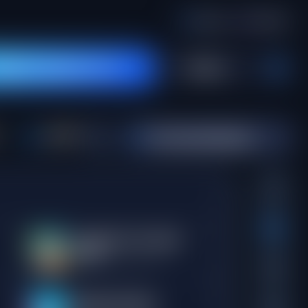
Русский
Бонусы
арегистрироваться
Войти
Джекпот
Бонусная покупка
Б
Все провайдеры
519
1309
2
POSEIDON THE DEEP
KING
*ВОЗМОЖНО ИГРА НЕДОСТУПНА В US
BUBBLE WORKS