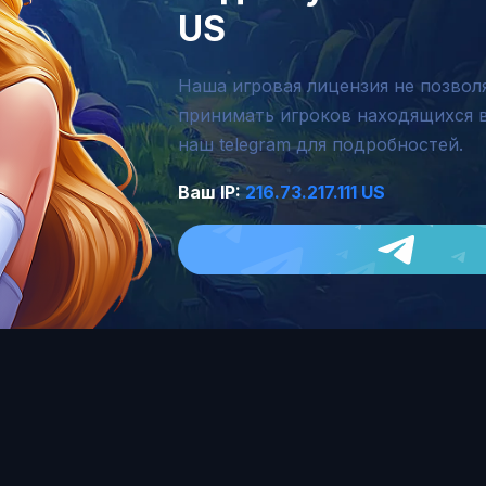
US
ATES OF OLYMPUS
THE DOG HOUSE
UPER SCATTER
MEGAWAYS 1000
Наша игровая лицензия не позволя
стро найти игровые автоматы в каталоге Vodka Casino
МОЖНО ИГРА НЕДОСТУПНА В US
*ВОЗМОЖНО ИГРА НЕДОСТУПНА В US
 стабильной работой.
принимать игроков находящихся в
наш telegram для подробностей.
Ваш IP
:
216.73.217.111
US