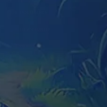
*ВОЗМОЖНО ИГРА НЕДОСТУПНА В US
JADE LEGENDS
*ВОЗМОЖНО ИГРА НЕДОСТУПНА В US
TREVOR HUNTER
*ВОЗМОЖНО ИГРА НЕДОСТУПНА В US
VIKINGS WAY
*ВОЗМОЖНО ИГРА НЕДОСТУПНА В US
3 LIBERTY EAGLES
МЕНЮ
*ВОЗМОЖНО ИГРА НЕДОСТУПНА В US
THE DOG HOUSE
*ВОЗМОЖНО ИГРА НЕДОСТУПНА В US
TEMPLE CATS
*ВОЗМОЖНО ИГРА НЕДОСТУПНА В US