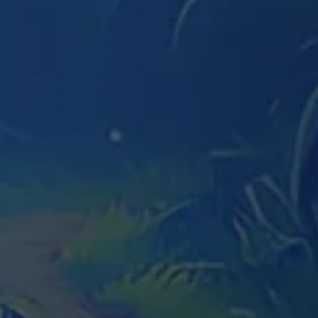
*ВОЗМОЖНО ИГРА НЕДОСТУПНА В US
PAPICH HUNT
*ВОЗМОЖНО ИГРА НЕДОСТУПНА В US
JADE LEGENDS
*ВОЗМОЖНО ИГРА НЕДОСТУПНА В US
SUPER SERGE
*ВОЗМОЖНО ИГРА НЕДОСТУПНА В US
STOMPIN' GOLD
МЕНЮ
*ВОЗМОЖНО ИГРА НЕДОСТУПНА В US
MAX WIN MACHINE
*ВОЗМОЖНО ИГРА НЕДОСТУПНА В US
TREVOR HUNTER
*ВОЗМОЖНО ИГРА НЕДОСТУПНА В US