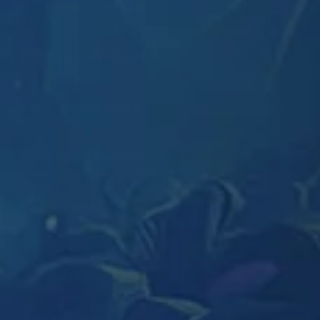
EXILES FORTUNES
*ВОЗМОЖНО ИГРА НЕДОСТУПНА В US
3 CHILI CHARMS
*ВОЗМОЖНО ИГРА НЕДОСТУПНА В US
GIFT OF MIDAS
ENDORPHINA
BUBBLE WORKS
*ВОЗМОЖНО ИГРА НЕДОСТУПНА В US
RIOT: FERAL RICHES
*ВОЗМОЖНО ИГРА НЕДОСТУПНА В US
ROYAL DROP
*ВОЗМОЖНО ИГРА НЕДОСТУПНА В US
WILD BOUNTY SHOWDOWN