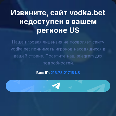
Войти
Извините, сайт vodka.bet
недоступен в вашем
регионе US
Игра не запущена
Поиск игровых автоматов — более 5000 слотов
Наша игровая лицензия не позволяет сайту
Используйте удобный поиск и фильтры, чтобы
GROOVING TIGER
быстро найти игровые автоматы в каталоге Vodka
vodka.bet принимать игроков находящихся в
ENDORPHINA
Casino. В базе доступно более 5000 слотов от
вашей стране. Посетите наш telegram для
ведущих провайдеров с мгновенным запуском и
подробностей.
стабильной работой.
FORTUNE SURGE
*ВОЗМОЖНО ИГРА НЕДОСТУПНА В US
Ваш IP
:
216.73.217.15
US
FRUITY FIESTA
*ВОЗМОЖНО ИГРА НЕДОСТУПНА В US
POSEIDON THE DEEP KING
*ВОЗМОЖНО ИГРА НЕДОСТУПНА В US