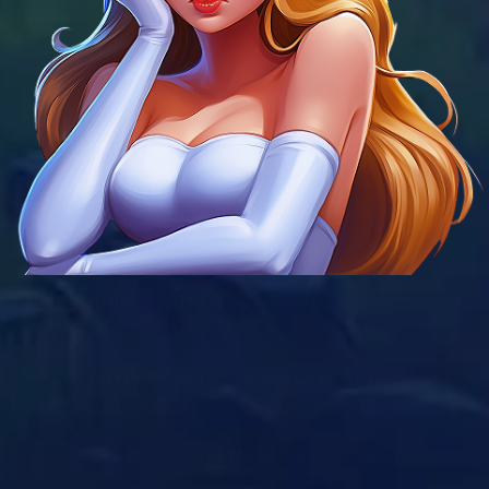
ENDORPHINA
CYBER WOLF
*ВОЗМОЖНО ИГРА НЕДОСТУПНА В US
ZALATAR
ENDORPHINA
CROWN COINS
*ВОЗМОЖНО ИГРА НЕДОСТУПНА В US
ANUBIS WRATH
*ВОЗМОЖНО ИГРА НЕДОСТУПНА В US
GATES OF OLYMPUS SUPER SCATTER
*ВОЗМОЖНО ИГРА НЕДОСТУПНА В US
THE DOG HOUSE MEGAWAYS 1000
*ВОЗМОЖНО ИГРА НЕДОСТУПНА В US