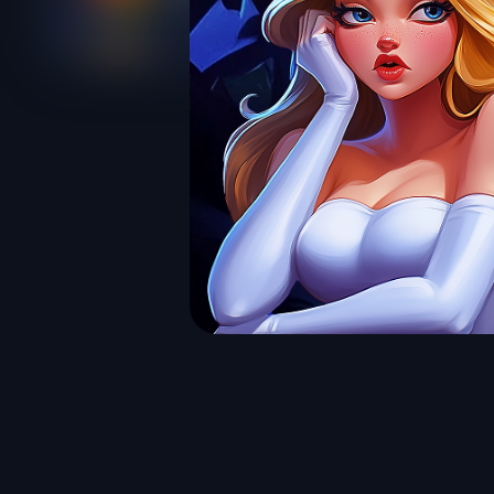
G
ANUBIS WRATH
Поиск игровых автоматов — более 5000 слотов
S
*ВОЗМОЖНО ИГРА НЕДОСТУПНА В US
Используйте удобный поиск и фильтры, чтобы бы
*ВОЗ
ведущих провайдеров с мгновенным запуском и
...
ZEUS VS HADES - GODS
OF WAR
*ВОЗМОЖНО ИГРА НЕДОСТУПНА В US