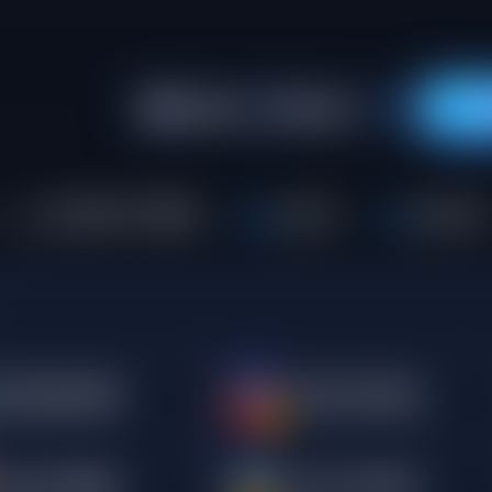
Казино
Спорт
З
Чемпионат Мира
Слоты
Рулетка
131
11170
243
ORTUNE SURGE
FRUITY FIESTA
МОЖНО ИГРА НЕДОСТУПНА В US
*ВОЗМОЖНО ИГРА НЕДОСТУПНА В US
 CHILI CHARMS
GIFT OF MIDAS