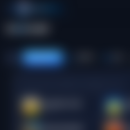
VODKA
VPN
Все игры
Новые
Live
13378
87
1005
GROOVING TIGER
F
ENDORPHINA
*ВОЗ
EXILES FORTUNES
3