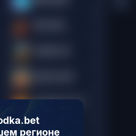
*ВОЗМОЖНО ИГРА НЕДОСТУПНА В US
PAPICH HUNT
*ВОЗМОЖНО ИГРА НЕДОСТУПНА В US
STOMPIN' GOLD
*ВОЗМОЖНО ИГРА НЕДОСТУПНА В US
3 LIBERTY EAGLES
*ВОЗМОЖНО ИГРА НЕДОСТУПНА В US
TREASURES OF AZTEC
*ВОЗМОЖНО ИГРА НЕДОСТУПНА В US
odka.bet
CROWN COINS
шем регионе
*ВОЗМОЖНО ИГРА НЕДОСТУПНА В US