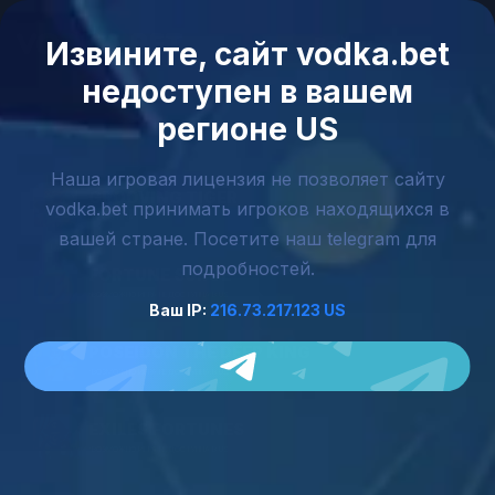
Войти
Извините, сайт vodka.bet
недоступен в вашем
регионе US
Игра не запущена
Поиск игровых автоматов — более 5000 слотов
Наша игровая лицензия не позволяет сайту
Используйте удобный поиск и фильтры, чтобы
GROOVING TIGER
быстро найти игровые автоматы в каталоге Vodka
vodka.bet принимать игроков находящихся в
ENDORPHINA
Casino. В базе доступно более 5000 слотов от
вашей стране. Посетите наш telegram для
ведущих провайдеров с мгновенным запуском и
подробностей.
стабильной работой.
FORTUNE SURGE
*ВОЗМОЖНО ИГРА НЕДОСТУПНА В US
Ваш IP
:
216.73.217.123
US
POSEIDON THE DEEP KING
*ВОЗМОЖНО ИГРА НЕДОСТУПНА В US
EXILES FORTUNES
*ВОЗМОЖНО ИГРА НЕДОСТУПНА В US