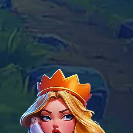
ZEUS VS HADES - GODS OF WAR
*ВОЗМОЖНО ИГРА НЕДОСТУПНА В US
THE DOG HOUSE MEGAWAYS 1000
*ВОЗМОЖНО ИГРА НЕДОСТУПНА В US
GATES OF OLYMPUS SUPER SCATTER
*ВОЗМОЖНО ИГРА НЕДОСТУПНА В US
ROYAL XMASS 2
*ВОЗМОЖНО ИГРА НЕДОСТУПНА В US
GIFT OF MIDAS
ENDORPHINA
JADE LEGENDS
*ВОЗМОЖНО ИГРА НЕДОСТУПНА В US
WILD APE #3258