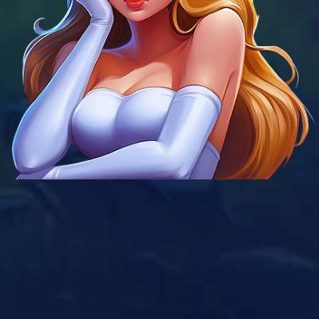
*ВОЗМОЖНО ИГРА НЕДОСТУПНА В US
GATES OF OLYMPUS 1000
*ВОЗМОЖНО ИГРА НЕДОСТУПНА В US
RYSE OF THE MIGHTY GODS
*ВОЗМОЖНО ИГРА НЕДОСТУПНА В US
MUMMYLAND TREASURES
BELATRA GAMES
SUGAR RUSH 1000
*ВОЗМОЖНО ИГРА НЕДОСТУПНА В US
BIG BASS SECRETS OF THE GOLDEN LAKE
*ВОЗМОЖНО ИГРА НЕДОСТУПНА В US
WILD WEST GOLD
*ВОЗМОЖНО ИГРА НЕДОСТУПНА В US