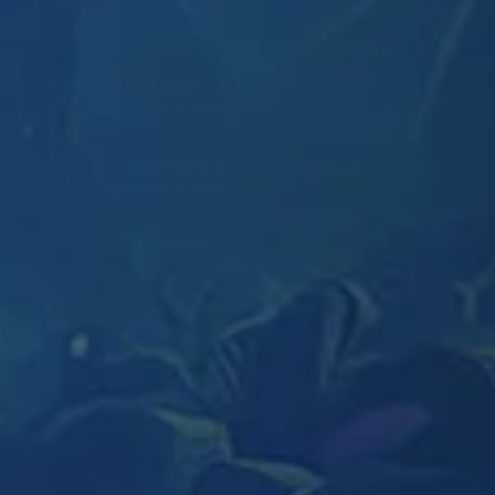
3 CHILI CHARMS
*ВОЗМОЖНО ИГРА НЕДОСТУПНА В US
ROYAL DROP
*ВОЗМОЖНО ИГРА НЕДОСТУПНА В US
WILD BOUNTY SHOWDOWN
*ВОЗМОЖНО ИГРА НЕДОСТУПНА В US
VIKINGS WAY
*ВОЗМОЖНО ИГРА НЕДОСТУПНА В US
TEMPLE CATS
*ВОЗМОЖНО ИГРА НЕДОСТУПНА В US
TREASURES OF AZTEC
*ВОЗМОЖНО ИГРА НЕДОСТУПНА В US
WILD BANDITO