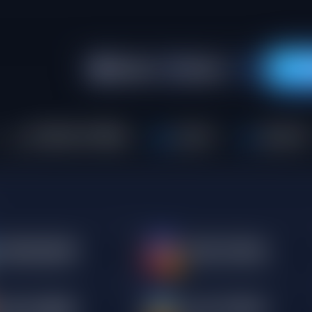
Казино
Спорт
З
Чемпионат Мира
Слоты
Рулетка
131
11170
243
ORTUNE SURGE
FRUITY FIESTA
МОЖНО ИГРА НЕДОСТУПНА В US
*ВОЗМОЖНО ИГРА НЕДОСТУПНА В US
 CHILI CHARMS
GIFT OF MIDAS