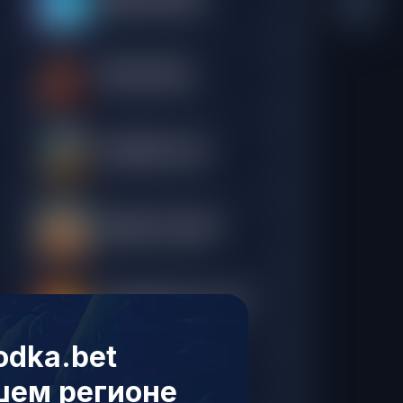
*ВОЗМОЖНО ИГРА НЕДОСТУПНА В US
PAPICH HUNT
*ВОЗМОЖНО ИГРА НЕДОСТУПНА В US
STOMPIN' GOLD
*ВОЗМОЖНО ИГРА НЕДОСТУПНА В US
3 LIBERTY EAGLES
*ВОЗМОЖНО ИГРА НЕДОСТУПНА В US
TREASURES OF AZTEC
*ВОЗМОЖНО ИГРА НЕДОСТУПНА В US
odka.bet
CROWN COINS
шем регионе
*ВОЗМОЖНО ИГРА НЕДОСТУПНА В US