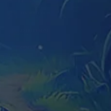
*ВОЗМОЖНО ИГРА НЕДОСТУПНА В US
THE DOG HOUSE
*ВОЗМОЖНО ИГРА НЕДОСТУПНА В US
2026 HIT SLOT
ENDORPHINA
CYBER WOLF
*ВОЗМОЖНО ИГРА НЕДОСТУПНА В US
ANUBIS WRATH
МЕНЮ
*ВОЗМОЖНО ИГРА НЕДОСТУПНА В US
BIG BASS VEGAS DOUBLE DOWN DELUXE
*ВОЗМОЖНО ИГРА НЕДОСТУПНА В US
CROWN COINS
*ВОЗМОЖНО ИГРА НЕДОСТУПНА В US