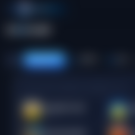
VODKA
VPN
Все игры
Новые
Live
13378
87
1005
GROOVING TIGER
F
ENDORPHINA
*ВОЗ
EXILES FORTUNES
3