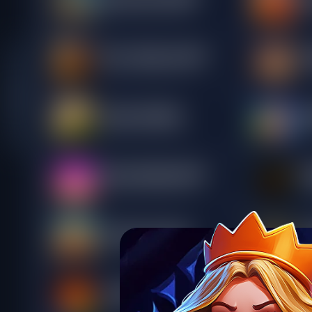
*ВОЗМОЖНО ИГРА НЕДОСТУПНА В US
*ВОЗ
RIOT: FERAL RICHES
R
*ВОЗМОЖНО ИГРА НЕДОСТУПНА В US
*ВОЗ
МЕНЮ
JADE LEGENDS
S
*ВОЗМОЖНО ИГРА НЕДОСТУПНА В US
*ВОЗ
MAX WIN MACHINE
T
*ВОЗМОЖНО ИГРА НЕДОСТУПНА В US
*ВОЗ
THE DOG HOUSE
T
*ВОЗМОЖНО ИГРА НЕДОСТУПНА В US
*ВОЗ
2026 HIT SLOT
C
ENDORPHINA
*ВОЗ