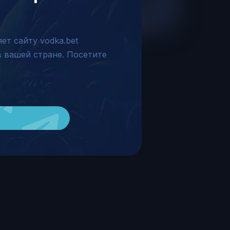
ZEUS VS HADES - GODS
OF WAR
ет сайту vodka.bet
. В базе доступно более 5000 слотов от
*ВОЗМОЖНО ИГРА НЕДОСТУПНА В US
 вашей стране. Посетите