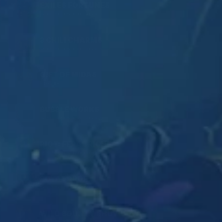
EXILES FORTUNES
*ВОЗМОЖНО ИГРА НЕДОСТУПНА В US
3 CHILI CHARMS
*ВОЗМОЖНО ИГРА НЕДОСТУПНА В US
GIFT OF MIDAS
ENDORPHINA
BUBBLE WORKS
*ВОЗМОЖНО ИГРА НЕДОСТУПНА В US
RIOT: FERAL RICHES
*ВОЗМОЖНО ИГРА НЕДОСТУПНА В US
ROYAL DROP
*ВОЗМОЖНО ИГРА НЕДОСТУПНА В US
WILD BOUNTY SHOWDOWN