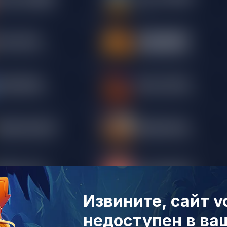
МОЖНО ИГРА НЕДОСТУПНА В US
ENDORPHINA
WILD BOUNTY
OYAL DROP
SHOWDOWN
МОЖНО ИГРА НЕДОСТУПНА В US
*ВОЗМОЖНО ИГРА НЕДОСТУПНА В US
UPER SERGE
SKULL FIESTA
МОЖНО ИГРА НЕДОСТУПНА В US
*ВОЗМОЖНО ИГРА НЕДОСТУПНА В US
REVOR HUNTER
VIKINGS WAY
МОЖНО ИГРА НЕДОСТУПНА В US
*ВОЗМОЖНО ИГРА НЕДОСТУПНА В US
EMPLE CATS
WILD BANDITO
МОЖНО ИГРА НЕДОСТУПНА В US
*ВОЗМОЖНО ИГРА НЕДОСТУПНА В US
Извините, сайт v
YBER WOLF
ZALATAR
недоступен в ва
МОЖНО ИГРА НЕДОСТУПНА В US
ENDORPHINA