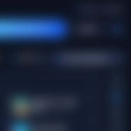
Русский
Бонусы
арегистрироваться
Войти
Джекпот
Бонусная покупка
Б
Все провайдеры
519
1309
2
POSEIDON THE DEEP
KING
*ВОЗМОЖНО ИГРА НЕДОСТУПНА В US
BUBBLE WORKS