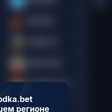
*ВОЗМОЖНО ИГРА НЕДОСТУПНА В US
PAPICH HUNT
*ВОЗМОЖНО ИГРА НЕДОСТУПНА В US
STOMPIN' GOLD
*ВОЗМОЖНО ИГРА НЕДОСТУПНА В US
3 LIBERTY EAGLES
*ВОЗМОЖНО ИГРА НЕДОСТУПНА В US
TREASURES OF AZTEC
*ВОЗМОЖНО ИГРА НЕДОСТУПНА В US
odka.bet
CROWN COINS
шем регионе
*ВОЗМОЖНО ИГРА НЕДОСТУПНА В US