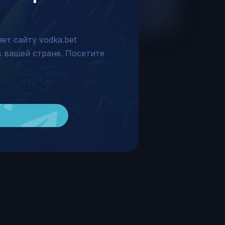
BIG BASS VEGAS
DOUBLE DOWN DELUXE
ет сайту vodka.bet
. В базе доступно более 5000 слотов от
*ВОЗМОЖНО ИГРА НЕДОСТУПНА В US
 вашей стране. Посетите