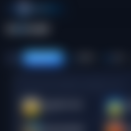
VODKA
VPN
Все игры
Новые
Live
13378
87
1005
GROOVING TIGER
F
ENDORPHINA
*ВОЗ
EXILES FORTUNES
3