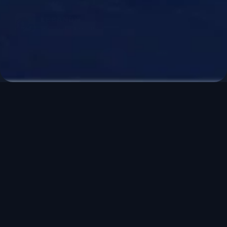
LE BANDIT
*ВОЗМОЖНО ИГРА НЕДОСТУПНА В US
LE PRECHAUN
BETA
ПОДДЕРЖКА
*ВОЗМОЖНО ИГРА НЕДОСТУПНА В US
DIA DE LOS MUERTOS 2
*ВОЗМОЖНО ИГРА НЕДОСТУПНА В US
...
vodka.bet is owned and operated by Cricketwin Ltd, a company
registered and established under the laws of Belize, with
registration number 000044296 and registered address at 9 Barrack
Road, Belize city, Belize and its wholly-owned subsidiary. License
issued by the laws of the Autonomous Island of Anjouan, Union of
the Comoros, license no. ALSI-202412028-FI2.