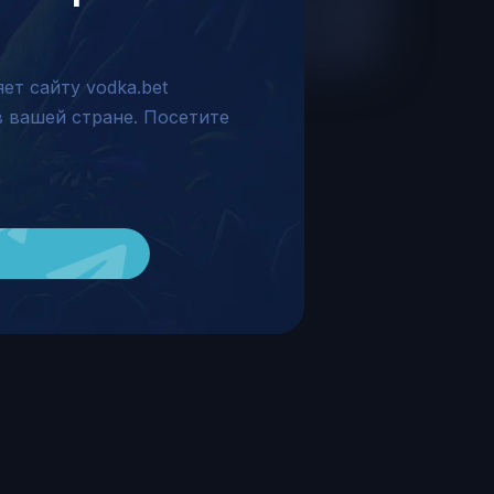
LE PRECHAUN
ет сайту vodka.bet
*ВОЗМОЖНО ИГРА НЕДОСТУПНА В US
. В базе доступно более 5000 слотов от
 вашей стране. Посетите