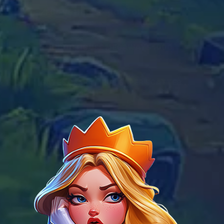
ZEUS VS HADES - GODS OF WAR
*ВОЗМОЖНО ИГРА НЕДОСТУПНА В US
THE DOG HOUSE MEGAWAYS 1000
*ВОЗМОЖНО ИГРА НЕДОСТУПНА В US
GATES OF OLYMPUS SUPER SCATTER
*ВОЗМОЖНО ИГРА НЕДОСТУПНА В US
ROYAL XMASS 2
*ВОЗМОЖНО ИГРА НЕДОСТУПНА В US
GIFT OF MIDAS
ENDORPHINA
JADE LEGENDS
*ВОЗМОЖНО ИГРА НЕДОСТУПНА В US
WILD APE #3258