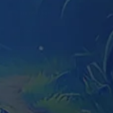
*ВОЗМОЖНО ИГРА НЕДОСТУПНА В US
THE DOG HOUSE
*ВОЗМОЖНО ИГРА НЕДОСТУПНА В US
2026 HIT SLOT
ENDORPHINA
CYBER WOLF
*ВОЗМОЖНО ИГРА НЕДОСТУПНА В US
ANUBIS WRATH
МЕНЮ
*ВОЗМОЖНО ИГРА НЕДОСТУПНА В US
BIG BASS VEGAS DOUBLE DOWN DELUXE
*ВОЗМОЖНО ИГРА НЕДОСТУПНА В US
CROWN COINS
*ВОЗМОЖНО ИГРА НЕДОСТУПНА В US