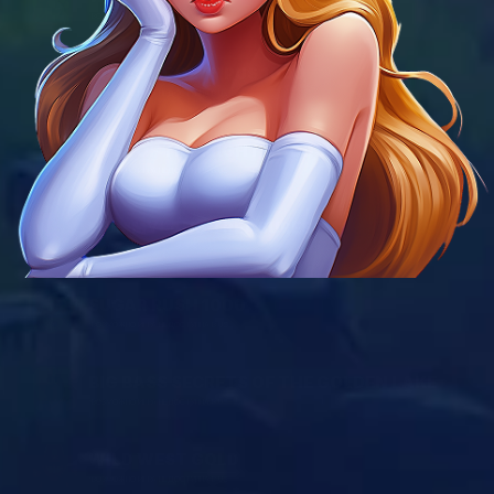
*ВОЗМОЖНО ИГРА НЕДОСТУПНА В US
GATES OF OLYMPUS 1000
*ВОЗМОЖНО ИГРА НЕДОСТУПНА В US
RYSE OF THE MIGHTY GODS
*ВОЗМОЖНО ИГРА НЕДОСТУПНА В US
MUMMYLAND TREASURES
BELATRA GAMES
SUGAR RUSH 1000
*ВОЗМОЖНО ИГРА НЕДОСТУПНА В US
BIG BASS SECRETS OF THE GOLDEN LAKE
*ВОЗМОЖНО ИГРА НЕДОСТУПНА В US
WILD WEST GOLD
*ВОЗМОЖНО ИГРА НЕДОСТУПНА В US