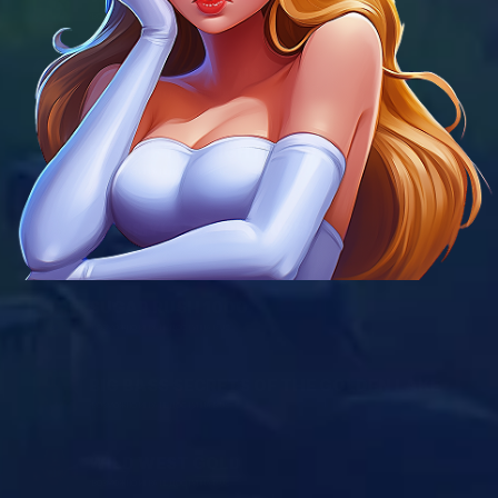
*ВОЗМОЖНО ИГРА НЕДОСТУПНА В US
GATES OF OLYMPUS 1000
*ВОЗМОЖНО ИГРА НЕДОСТУПНА В US
RYSE OF THE MIGHTY GODS
*ВОЗМОЖНО ИГРА НЕДОСТУПНА В US
MUMMYLAND TREASURES
BELATRA GAMES
SUGAR RUSH 1000
*ВОЗМОЖНО ИГРА НЕДОСТУПНА В US
BIG BASS SECRETS OF THE GOLDEN LAKE
*ВОЗМОЖНО ИГРА НЕДОСТУПНА В US
WILD WEST GOLD
*ВОЗМОЖНО ИГРА НЕДОСТУПНА В US