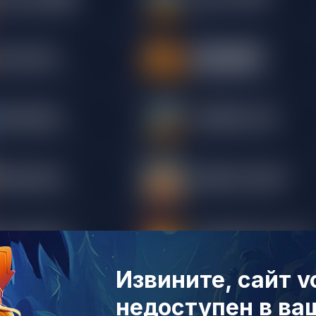
МОЖНО ИГРА НЕДОСТУПНА В US
ENDORPHINA
WILD BOUNTY
OYAL DROP
SHOWDOWN
МОЖНО ИГРА НЕДОСТУПНА В US
*ВОЗМОЖНО ИГРА НЕДОСТУПНА В US
UPER SERGE
STOMPIN' GOLD
МОЖНО ИГРА НЕДОСТУПНА В US
*ВОЗМОЖНО ИГРА НЕДОСТУПНА В US
IKINGS WAY
3 LIBERTY EAGLES
МОЖНО ИГРА НЕДОСТУПНА В US
*ВОЗМОЖНО ИГРА НЕДОСТУПНА В US
ILD BANDITO
TREASURES OF AZTEC
МОЖНО ИГРА НЕДОСТУПНА В US
*ВОЗМОЖНО ИГРА НЕДОСТУПНА В US
Извините, сайт v
ALATAR
CROWN COINS
недоступен в ва
RPHINA
*ВОЗМОЖНО ИГРА НЕДОСТУПНА В US