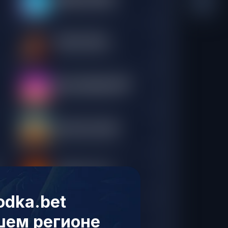
*ВОЗМОЖНО ИГРА НЕДОСТУПНА В US
PAPICH HUNT
*ВОЗМОЖНО ИГРА НЕДОСТУПНА В US
MAX WIN MACHINE
*ВОЗМОЖНО ИГРА НЕДОСТУПНА В US
THE DOG HOUSE
*ВОЗМОЖНО ИГРА НЕДОСТУПНА В US
2026 HIT SLOT
ENDORPHINA
odka.bet
ANUBIS WRATH
шем регионе
*ВОЗМОЖНО ИГРА НЕДОСТУПНА В US