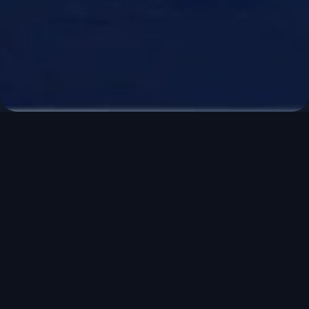
THE DOG HOUSE MEGAWAYS 1000
*ВОЗМОЖНО ИГРА НЕДОСТУПНА В US
BIG BASS VEGAS DOUBLE DOWN DELUXE
BETA
ПОДДЕРЖКА
*ВОЗМОЖНО ИГРА НЕДОСТУПНА В US
ZEUS VS HADES - GODS OF WAR
*ВОЗМОЖНО ИГРА НЕДОСТУПНА В US
...
vodka.bet is owned and operated by Cricketwin Ltd, a company
registered and established under the laws of Belize, with
registration number 000044296 and registered address at 9 Barrack
Road, Belize city, Belize and its wholly-owned subsidiary. License
issued by the laws of the Autonomous Island of Anjouan, Union of
the Comoros, license no. ALSI-202412028-FI2.