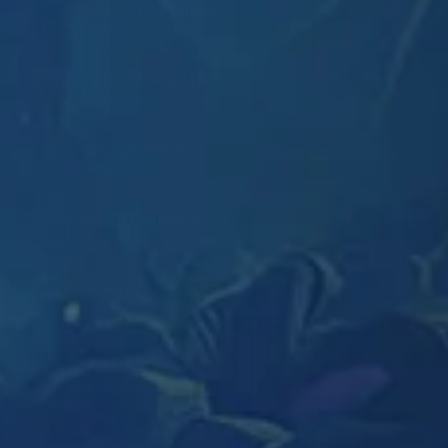
EXILES FORTUNES
*ВОЗМОЖНО ИГРА НЕДОСТУПНА В US
3 CHILI CHARMS
*ВОЗМОЖНО ИГРА НЕДОСТУПНА В US
GIFT OF MIDAS
ENDORPHINA
BUBBLE WORKS
*ВОЗМОЖНО ИГРА НЕДОСТУПНА В US
RIOT: FERAL RICHES
*ВОЗМОЖНО ИГРА НЕДОСТУПНА В US
ROYAL DROP
*ВОЗМОЖНО ИГРА НЕДОСТУПНА В US
WILD BOUNTY SHOWDOWN