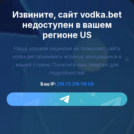
Войти
Извините, сайт vodka.bet
недоступен в вашем
регионе US
Игра не запущена
Поиск игровых автоматов — более 5000 слотов
Наша игровая лицензия не позволяет сайту
Используйте удобный поиск и фильтры, чтобы
GROOVING TIGER
быстро найти игровые автоматы в каталоге Vodka
vodka.bet принимать игроков находящихся в
ENDORPHINA
Casino. В базе доступно более 5000 слотов от
вашей стране. Посетите наш telegram для
ведущих провайдеров с мгновенным запуском и
подробностей.
стабильной работой.
FORTUNE SURGE
*ВОЗМОЖНО ИГРА НЕДОСТУПНА В US
Ваш IP
:
216.73.216.116
US
FRUITY FIESTA
*ВОЗМОЖНО ИГРА НЕДОСТУПНА В US
POSEIDON THE DEEP KING
*ВОЗМОЖНО ИГРА НЕДОСТУПНА В US