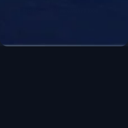
THE DOG HOUSE MEGAWAYS 1000
*ВОЗМОЖНО ИГРА НЕДОСТУПНА В US
BIG BASS VEGAS DOUBLE DOWN DELUXE
BETA
ПОДДЕРЖКА
*ВОЗМОЖНО ИГРА НЕДОСТУПНА В US
ZEUS VS HADES - GODS OF WAR
*ВОЗМОЖНО ИГРА НЕДОСТУПНА В US
...
vodka.bet is owned and operated by Cricketwin Ltd, a company
registered and established under the laws of Belize, with
registration number 000044296 and registered address at 9 Barrack
Road, Belize city, Belize and its wholly-owned subsidiary. License
issued by the laws of the Autonomous Island of Anjouan, Union of
the Comoros, license no. ALSI-202412028-FI2.