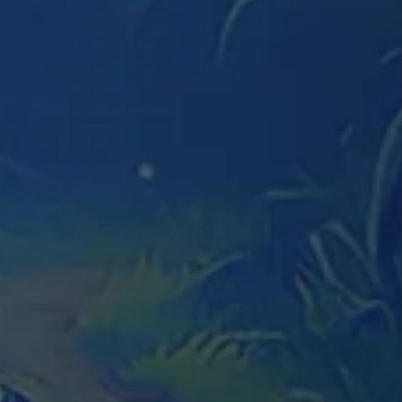
*ВОЗМОЖНО ИГРА НЕДОСТУПНА В US
PAPICH HUNT
*ВОЗМОЖНО ИГРА НЕДОСТУПНА В US
JADE LEGENDS
*ВОЗМОЖНО ИГРА НЕДОСТУПНА В US
SUPER SERGE
*ВОЗМОЖНО ИГРА НЕДОСТУПНА В US
SKULL FIESTA
МЕНЮ
*ВОЗМОЖНО ИГРА НЕДОСТУПНА В US
STOMPIN' GOLD
*ВОЗМОЖНО ИГРА НЕДОСТУПНА В US
MAX WIN MACHINE
*ВОЗМОЖНО ИГРА НЕДОСТУПНА В US