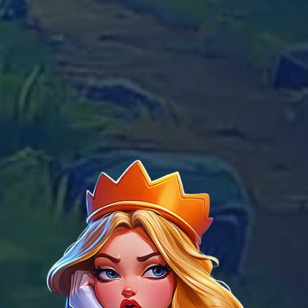
TREVOR HUNTER
*ВОЗМОЖНО ИГРА НЕДОСТУПНА В US
VIKINGS WAY
*ВОЗМОЖНО ИГРА НЕДОСТУПНА В US
3 LIBERTY EAGLES
*ВОЗМОЖНО ИГРА НЕДОСТУПНА В US
THE DOG HOUSE
*ВОЗМОЖНО ИГРА НЕДОСТУПНА В US
TEMPLE CATS
*ВОЗМОЖНО ИГРА НЕДОСТУПНА В US
WILD BANDITO
*ВОЗМОЖНО ИГРА НЕДОСТУПНА В US
TREASURES OF AZTEC