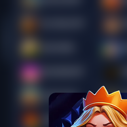
*ВОЗМОЖНО ИГРА НЕДОСТУПНА В US
*ВОЗ
RIOT: FERAL RICHES
R
*ВОЗМОЖНО ИГРА НЕДОСТУПНА В US
*ВОЗ
МЕНЮ
JADE LEGENDS
S
*ВОЗМОЖНО ИГРА НЕДОСТУПНА В US
*ВОЗ
MAX WIN MACHINE
T
*ВОЗМОЖНО ИГРА НЕДОСТУПНА В US
*ВОЗ
THE DOG HOUSE
T
*ВОЗМОЖНО ИГРА НЕДОСТУПНА В US
*ВОЗ
2026 HIT SLOT
C
ENDORPHINA
*ВОЗ