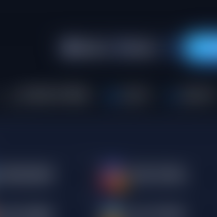
Казино
Спорт
З
Чемпионат Мира
Слоты
Рулетка
131
11170
243
ORTUNE SURGE
FRUITY FIESTA
МОЖНО ИГРА НЕДОСТУПНА В US
*ВОЗМОЖНО ИГРА НЕДОСТУПНА В US
 CHILI CHARMS
GIFT OF MIDAS