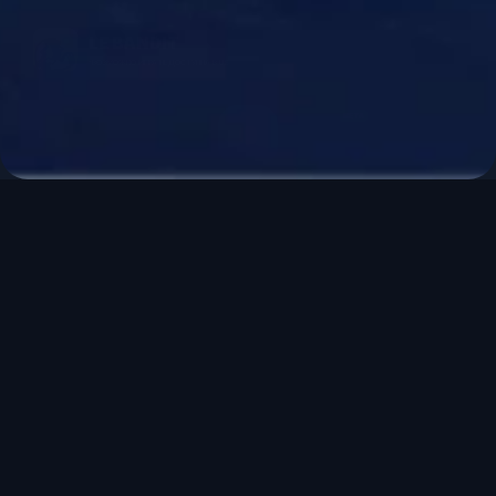
LE BANDIT
*ВОЗМОЖНО ИГРА НЕДОСТУПНА В US
LE PRECHAUN
BETA
ПОДДЕРЖКА
*ВОЗМОЖНО ИГРА НЕДОСТУПНА В US
DIA DE LOS MUERTOS 2
*ВОЗМОЖНО ИГРА НЕДОСТУПНА В US
...
vodka.bet is owned and operated by Cricketwin Ltd, a company
registered and established under the laws of Belize, with
registration number 000044296 and registered address at 9 Barrack
Road, Belize city, Belize and its wholly-owned subsidiary. License
issued by the laws of the Autonomous Island of Anjouan, Union of
the Comoros, license no. ALSI-202412028-FI2.