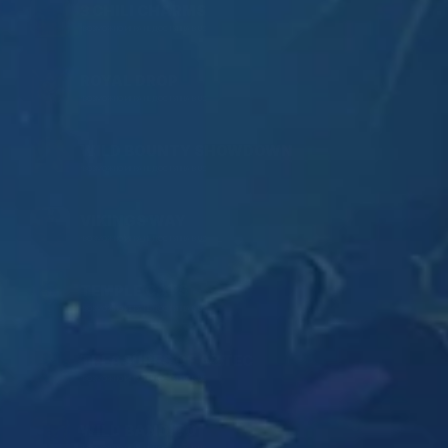
3 CHILI CHARMS
*ВОЗМОЖНО ИГРА НЕДОСТУПНА В US
ROYAL DROP
*ВОЗМОЖНО ИГРА НЕДОСТУПНА В US
WILD BOUNTY SHOWDOWN
*ВОЗМОЖНО ИГРА НЕДОСТУПНА В US
VIKINGS WAY
*ВОЗМОЖНО ИГРА НЕДОСТУПНА В US
TEMPLE CATS
*ВОЗМОЖНО ИГРА НЕДОСТУПНА В US
TREASURES OF AZTEC
*ВОЗМОЖНО ИГРА НЕДОСТУПНА В US
WILD BANDITO