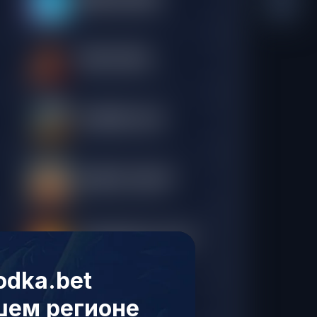
*ВОЗМОЖНО ИГРА НЕДОСТУПНА В US
PAPICH HUNT
*ВОЗМОЖНО ИГРА НЕДОСТУПНА В US
STOMPIN' GOLD
*ВОЗМОЖНО ИГРА НЕДОСТУПНА В US
3 LIBERTY EAGLES
*ВОЗМОЖНО ИГРА НЕДОСТУПНА В US
TREASURES OF AZTEC
*ВОЗМОЖНО ИГРА НЕДОСТУПНА В US
odka.bet
CROWN COINS
шем регионе
*ВОЗМОЖНО ИГРА НЕДОСТУПНА В US