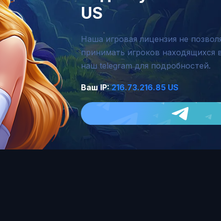
US
ATES OF OLYMPUS
THE DOG HOUSE
UPER SCATTER
MEGAWAYS 1000
Наша игровая лицензия не позволя
стро найти игровые автоматы в каталоге Vodka Casino
МОЖНО ИГРА НЕДОСТУПНА В US
*ВОЗМОЖНО ИГРА НЕДОСТУПНА В US
 стабильной работой.
принимать игроков находящихся в
наш telegram для подробностей.
Ваш IP
:
216.73.216.85
US