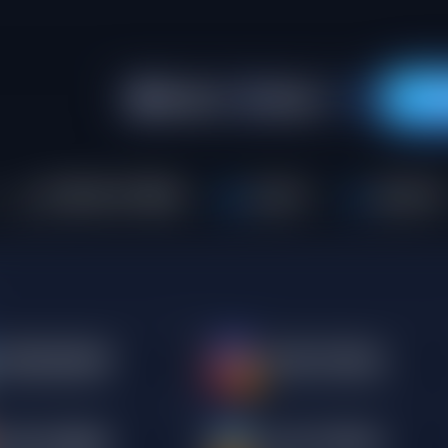
Казино
Спорт
З
Чемпионат Мира
Слоты
Рулетка
131
11166
243
ORTUNE SURGE
FRUITY FIESTA
МОЖНО ИГРА НЕДОСТУПНА В US
*ВОЗМОЖНО ИГРА НЕДОСТУПНА В US
 CHILI CHARMS
GIFT OF MIDAS