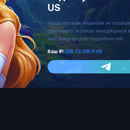
US
HE DOG HOUSE
BIG BASS VEGAS
EGAWAYS 1000
DOUBLE DOWN DELUXE
Наша игровая лицензия не позволя
стро найти игровые автоматы в каталоге Vodka Casino
МОЖНО ИГРА НЕДОСТУПНА В US
*ВОЗМОЖНО ИГРА НЕДОСТУПНА В US
 стабильной работой.
принимать игроков находящихся в
наш telegram для подробностей.
Ваш IP
:
216.73.216.11
US