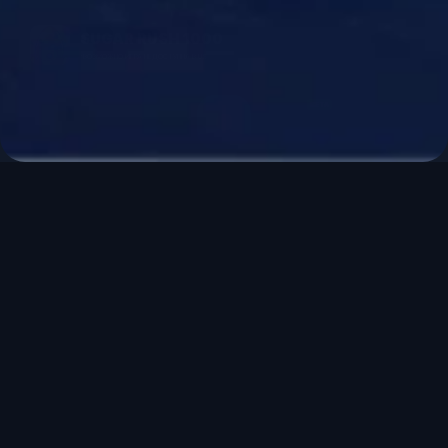
SUGAR RUSH 1000
*ВОЗМОЖНО ИГРА НЕДОСТУПНА В US
BIG BASS SECRETS OF THE GOLDEN LAKE
BETA
ПОДДЕРЖКА
*ВОЗМОЖНО ИГРА НЕДОСТУПНА В US
TORNADO RAMPAGE
PGSOFT
...
vodka.bet is owned and operated by Cricketwin Ltd, a company
registered and established under the laws of Belize, with
registration number 000044296 and registered address at 9 Barrack
Road, Belize city, Belize and its wholly-owned subsidiary. License
issued by the laws of the Autonomous Island of Anjouan, Union of
the Comoros, license no. ALSI-202412028-FI2.