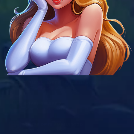
*ВОЗМОЖНО ИГРА НЕДОСТУПНА В US
GATES OF OLYMPUS SUPER SCATTER
*ВОЗМОЖНО ИГРА НЕДОСТУПНА В US
THE DOG HOUSE MEGAWAYS 1000
*ВОЗМОЖНО ИГРА НЕДОСТУПНА В US
BIG BASS VEGAS DOUBLE DOWN DELUXE
*ВОЗМОЖНО ИГРА НЕДОСТУПНА В US
ZEUS VS HADES - GODS OF WAR
*ВОЗМОЖНО ИГРА НЕДОСТУПНА В US
ROYAL XMASS 2
*ВОЗМОЖНО ИГРА НЕДОСТУПНА В US
GATES OF OLYMPUS 1000
*ВОЗМОЖНО ИГРА НЕДОСТУПНА В US