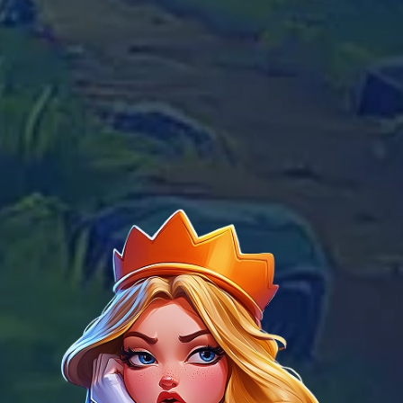
WILD BANDITO
*ВОЗМОЖНО ИГРА НЕДОСТУПНА В US
TREASURES OF AZTEC
*ВОЗМОЖНО ИГРА НЕДОСТУПНА В US
2026 HIT SLOT
ENDORPHINA
CYBER WOLF
*ВОЗМОЖНО ИГРА НЕДОСТУПНА В US
ZALATAR
ENDORPHINA
CROWN COINS
*ВОЗМОЖНО ИГРА НЕДОСТУПНА В US
ANUBIS WRATH