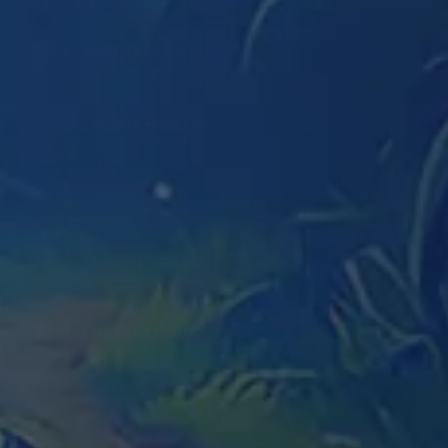
*ВОЗМОЖНО ИГРА НЕДОСТУПНА В US
JADE LEGENDS
*ВОЗМОЖНО ИГРА НЕДОСТУПНА В US
TREVOR HUNTER
*ВОЗМОЖНО ИГРА НЕДОСТУПНА В US
VIKINGS WAY
*ВОЗМОЖНО ИГРА НЕДОСТУПНА В US
3 LIBERTY EAGLES
МЕНЮ
*ВОЗМОЖНО ИГРА НЕДОСТУПНА В US
THE DOG HOUSE
*ВОЗМОЖНО ИГРА НЕДОСТУПНА В US
TEMPLE CATS
*ВОЗМОЖНО ИГРА НЕДОСТУПНА В US