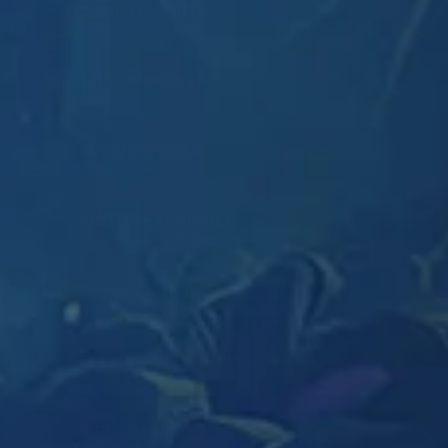
3 CHILI CHARMS
*ВОЗМОЖНО ИГРА НЕДОСТУПНА В US
GIFT OF MIDAS
ENDORPHINA
BUBBLE WORKS
*ВОЗМОЖНО ИГРА НЕДОСТУПНА В US
RIOT: FERAL RICHES
*ВОЗМОЖНО ИГРА НЕДОСТУПНА В US
ROYAL DROP
*ВОЗМОЖНО ИГРА НЕДОСТУПНА В US
WILD BOUNTY SHOWDOWN
*ВОЗМОЖНО ИГРА НЕДОСТУПНА В US
PAPICH HUNT