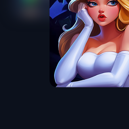
GATES OF OLYMPUS
T
Поиск игровых автоматов — более 5000 слотов
SUPER SCATTER
M
Используйте удобный поиск и фильтры, чтобы бы
*ВОЗМОЖНО ИГРА НЕДОСТУПНА В US
*ВОЗ
ведущих провайдеров с мгновенным запуском и
...
ROYAL XMASS 2
*ВОЗМОЖНО ИГРА НЕДОСТУПНА В US