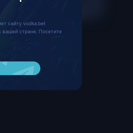
ZEUS VS HADES - GODS
OF WAR
ет сайту vodka.bet
. В базе доступно более 5000 слотов от
*ВОЗМОЖНО ИГРА НЕДОСТУПНА В US
 вашей стране. Посетите