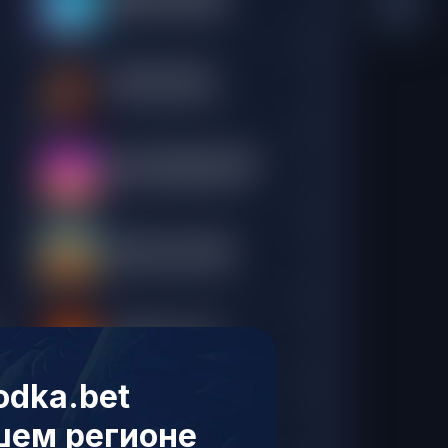
*ВОЗМОЖНО ИГРА НЕДОСТУПНА В US
PAPICH HUNT
*ВОЗМОЖНО ИГРА НЕДОСТУПНА В US
MAX WIN MACHINE
*ВОЗМОЖНО ИГРА НЕДОСТУПНА В US
THE DOG HOUSE
*ВОЗМОЖНО ИГРА НЕДОСТУПНА В US
2026 HIT SLOT
ENDORPHINA
odka.bet
ANUBIS WRATH
шем регионе
*ВОЗМОЖНО ИГРА НЕДОСТУПНА В US