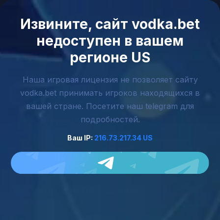
Войти
Извините, сайт vodka.bet
недоступен в вашем
регионе US
Игра не запущена
Поиск игровых автоматов — более 5000 слотов
Наша игровая лицензия не позволяет сайту
Используйте удобный поиск и фильтры, чтобы
GROOVING TIGER
быстро найти игровые автоматы в каталоге Vodka
vodka.bet принимать игроков находящихся в
ENDORPHINA
Casino. В базе доступно более 5000 слотов от
вашей стране. Посетите наш telegram для
ведущих провайдеров с мгновенным запуском и
подробностей.
стабильной работой.
FORTUNE SURGE
*ВОЗМОЖНО ИГРА НЕДОСТУПНА В US
Ваш IP
:
216.73.217.34
US
FRUITY FIESTA
*ВОЗМОЖНО ИГРА НЕДОСТУПНА В US
POSEIDON THE DEEP KING
*ВОЗМОЖНО ИГРА НЕДОСТУПНА В US