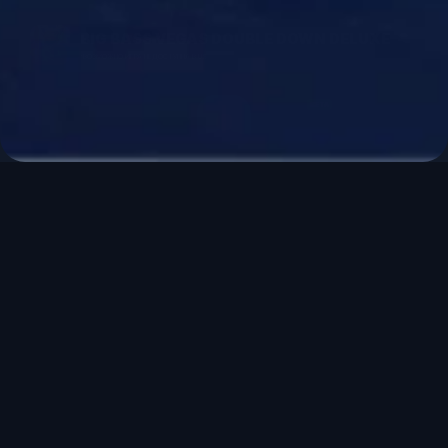
BIG BASS VEGAS DOUBLE DOWN DELUXE
*ВОЗМОЖНО ИГРА НЕДОСТУПНА В US
ZEUS VS HADES - GODS OF WAR
BETA
ПОДДЕРЖКА
*ВОЗМОЖНО ИГРА НЕДОСТУПНА В US
ROYAL XMASS 2
*ВОЗМОЖНО ИГРА НЕДОСТУПНА В US
...
vodka.bet is owned and operated by Cricketwin Ltd, a company
registered and established under the laws of Belize, with
registration number 000044296 and registered address at 9 Barrack
Road, Belize city, Belize and its wholly-owned subsidiary. License
issued by the laws of the Autonomous Island of Anjouan, Union of
the Comoros, license no. ALSI-202412028-FI2.