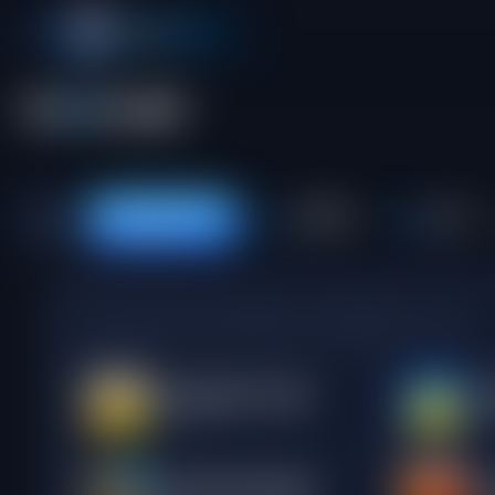
VODKA
VPN
Все игры
Новые
Live
13378
87
1005
GROOVING TIGER
F
ENDORPHINA
*ВОЗ
EXILES FORTUNES
3