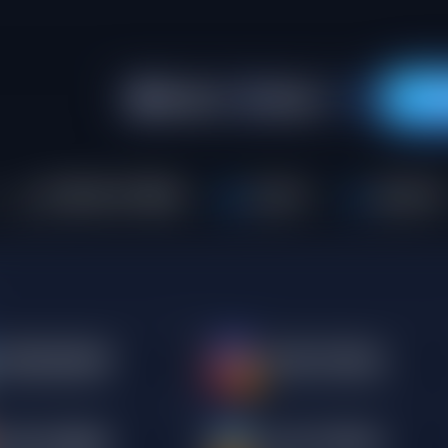
Казино
Спорт
З
Чемпионат Мира
Слоты
Рулетка
131
11170
243
ORTUNE SURGE
FRUITY FIESTA
МОЖНО ИГРА НЕДОСТУПНА В US
*ВОЗМОЖНО ИГРА НЕДОСТУПНА В US
 CHILI CHARMS
GIFT OF MIDAS