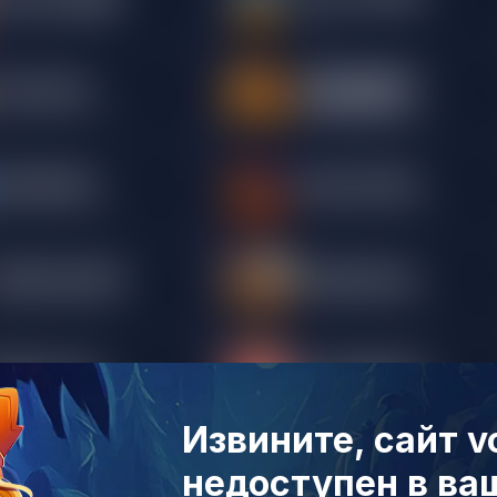
МОЖНО ИГРА НЕДОСТУПНА В US
ENDORPHINA
WILD BOUNTY
OYAL DROP
SHOWDOWN
МОЖНО ИГРА НЕДОСТУПНА В US
*ВОЗМОЖНО ИГРА НЕДОСТУПНА В US
UPER SERGE
SKULL FIESTA
МОЖНО ИГРА НЕДОСТУПНА В US
*ВОЗМОЖНО ИГРА НЕДОСТУПНА В US
REVOR HUNTER
VIKINGS WAY
МОЖНО ИГРА НЕДОСТУПНА В US
*ВОЗМОЖНО ИГРА НЕДОСТУПНА В US
EMPLE CATS
WILD BANDITO
МОЖНО ИГРА НЕДОСТУПНА В US
*ВОЗМОЖНО ИГРА НЕДОСТУПНА В US
Извините, сайт v
YBER WOLF
ZALATAR
недоступен в ва
МОЖНО ИГРА НЕДОСТУПНА В US
ENDORPHINA