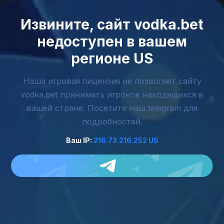
Войти
Извините, сайт vodka.bet
недоступен в вашем
регионе US
Игра не запущена
Поиск игровых автоматов — более 5000 слотов
Наша игровая лицензия не позволяет сайту
Используйте удобный поиск и фильтры, чтобы
GROOVING TIGER
быстро найти игровые автоматы в каталоге Vodka
vodka.bet принимать игроков находящихся в
ENDORPHINA
Casino. В базе доступно более 5000 слотов от
вашей стране. Посетите наш telegram для
ведущих провайдеров с мгновенным запуском и
подробностей.
стабильной работой.
FORTUNE SURGE
*ВОЗМОЖНО ИГРА НЕДОСТУПНА В US
Ваш IP
:
216.73.216.252
US
POSEIDON THE DEEP KING
*ВОЗМОЖНО ИГРА НЕДОСТУПНА В US
EXILES FORTUNES
*ВОЗМОЖНО ИГРА НЕДОСТУПНА В US