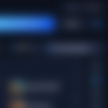
Русский
Бонусы
арегистрироваться
Войти
Джекпот
Бонусная покупка
Б
Все провайдеры
519
1309
2
EXILES FORTUNES
*ВОЗМОЖНО ИГРА НЕДОСТУПНА В US
VIKINGS WAY