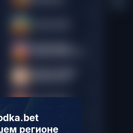
*ВОЗМОЖНО ИГРА НЕДОСТУПНА В US
THE DOG HOUSE
*ВОЗМОЖНО ИГРА НЕДОСТУПНА В US
BIG BASS VEGAS
DOUBLE DOWN DELUXE
*ВОЗМОЖНО ИГРА НЕДОСТУПНА В US
GATES OF OLYMPUS
SUPER SCATTER
*ВОЗМОЖНО ИГРА НЕДОСТУПНА В US
WILD APE #3258
*ВОЗМОЖНО ИГРА НЕДОСТУПНА В US
odka.bet
SUGAR RUSH 1000
шем регионе
*ВОЗМОЖНО ИГРА НЕДОСТУПНА В US