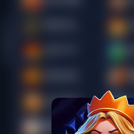
*ВОЗМОЖНО ИГРА НЕДОСТУПНА В US
*ВОЗ
TEMPLE CATS
T
*ВОЗМОЖНО ИГРА НЕДОСТУПНА В US
*ВОЗ
МЕНЮ
2026 HIT SLOT
C
ENDORPHINA
*ВОЗ
Z
CROWN COINS
O
*ВОЗМОЖНО ИГРА НЕДОСТУПНА В US
*ВОЗ
ROYAL XMASS 2
G
*ВОЗМОЖНО ИГРА НЕДОСТУПНА В US
ENDO
GATES OF OLYMPUS
R
1000
G
*ВОЗМОЖНО ИГРА НЕДОСТУПНА В US
*ВОЗ