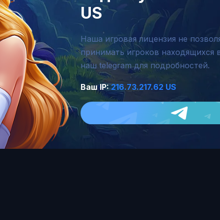
US
ILD WEST GOLD
LE BANDIT
Наша игровая лицензия не позволя
МОЖНО ИГРА НЕДОСТУПНА В US
*ВОЗМОЖНО ИГРА НЕДОСТУПНА В US
стро найти игровые автоматы в каталоге Vodka Casino
 стабильной работой.
принимать игроков находящихся в
наш telegram для подробностей.
Ваш IP
:
216.73.217.62
US