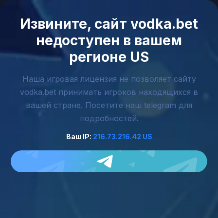
Войти
Извините, сайт vodka.bet
недоступен в вашем
регионе US
Игра не запущена
Поиск игровых автоматов — более 5000 слотов
Наша игровая лицензия не позволяет сайту
Используйте удобный поиск и фильтры, чтобы
GROOVING TIGER
быстро найти игровые автоматы в каталоге Vodka
vodka.bet принимать игроков находящихся в
ENDORPHINA
Casino. В базе доступно более 5000 слотов от
вашей стране. Посетите наш telegram для
ведущих провайдеров с мгновенным запуском и
подробностей.
стабильной работой.
FORTUNE SURGE
*ВОЗМОЖНО ИГРА НЕДОСТУПНА В US
Ваш IP
:
216.73.216.42
US
FRUITY FIESTA
*ВОЗМОЖНО ИГРА НЕДОСТУПНА В US
POSEIDON THE DEEP KING
*ВОЗМОЖНО ИГРА НЕДОСТУПНА В US