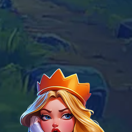
VIKINGS WAY
*ВОЗМОЖНО ИГРА НЕДОСТУПНА В US
3 LIBERTY EAGLES
*ВОЗМОЖНО ИГРА НЕДОСТУПНА В US
THE DOG HOUSE
*ВОЗМОЖНО ИГРА НЕДОСТУПНА В US
TEMPLE CATS
*ВОЗМОЖНО ИГРА НЕДОСТУПНА В US
WILD BANDITO
*ВОЗМОЖНО ИГРА НЕДОСТУПНА В US
TREASURES OF AZTEC
*ВОЗМОЖНО ИГРА НЕДОСТУПНА В US
2026 HIT SLOT