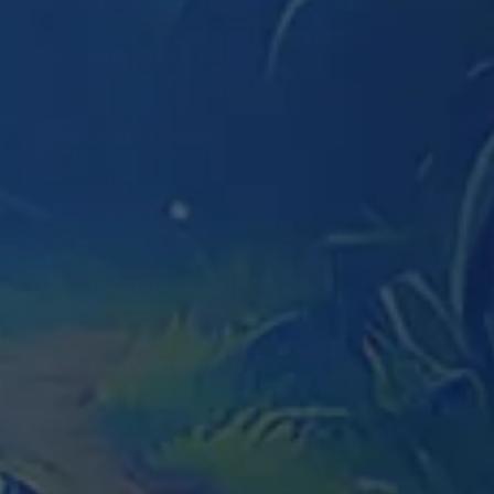
*ВОЗМОЖНО ИГРА НЕДОСТУПНА В US
PAPICH HUNT
*ВОЗМОЖНО ИГРА НЕДОСТУПНА В US
JADE LEGENDS
*ВОЗМОЖНО ИГРА НЕДОСТУПНА В US
SUPER SERGE
*ВОЗМОЖНО ИГРА НЕДОСТУПНА В US
STOMPIN' GOLD
МЕНЮ
*ВОЗМОЖНО ИГРА НЕДОСТУПНА В US
MAX WIN MACHINE
*ВОЗМОЖНО ИГРА НЕДОСТУПНА В US
TREVOR HUNTER
*ВОЗМОЖНО ИГРА НЕДОСТУПНА В US