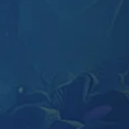
EXILES FORTUNES
*ВОЗМОЖНО ИГРА НЕДОСТУПНА В US
3 CHILI CHARMS
*ВОЗМОЖНО ИГРА НЕДОСТУПНА В US
GIFT OF MIDAS
ENDORPHINA
BUBBLE WORKS
*ВОЗМОЖНО ИГРА НЕДОСТУПНА В US
RIOT: FERAL RICHES
*ВОЗМОЖНО ИГРА НЕДОСТУПНА В US
ROYAL DROP
*ВОЗМОЖНО ИГРА НЕДОСТУПНА В US
WILD BOUNTY SHOWDOWN