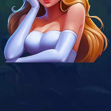
*ВОЗМОЖНО ИГРА НЕДОСТУПНА В US
2026 HIT SLOT
ENDORPHINA
CYBER WOLF
*ВОЗМОЖНО ИГРА НЕДОСТУПНА В US
ZALATAR
ENDORPHINA
CROWN COINS
*ВОЗМОЖНО ИГРА НЕДОСТУПНА В US
ANUBIS WRATH
*ВОЗМОЖНО ИГРА НЕДОСТУПНА В US
GATES OF OLYMPUS SUPER SCATTER
*ВОЗМОЖНО ИГРА НЕДОСТУПНА В US