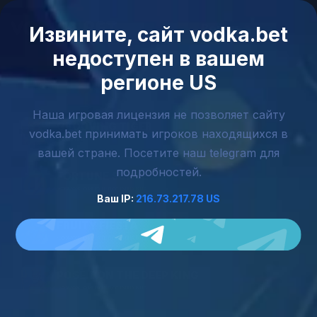
Войти
Извините, сайт vodka.bet
недоступен в вашем
регионе US
Игра не запущена
Поиск игровых автоматов — более 5000 слотов
Наша игровая лицензия не позволяет сайту
Используйте удобный поиск и фильтры, чтобы
GROOVING TIGER
быстро найти игровые автоматы в каталоге Vodka
vodka.bet принимать игроков находящихся в
ENDORPHINA
Casino. В базе доступно более 5000 слотов от
вашей стране. Посетите наш telegram для
ведущих провайдеров с мгновенным запуском и
подробностей.
стабильной работой.
FORTUNE SURGE
*ВОЗМОЖНО ИГРА НЕДОСТУПНА В US
Ваш IP
:
216.73.217.78
US
FRUITY FIESTA
*ВОЗМОЖНО ИГРА НЕДОСТУПНА В US
POSEIDON THE DEEP KING
*ВОЗМОЖНО ИГРА НЕДОСТУПНА В US