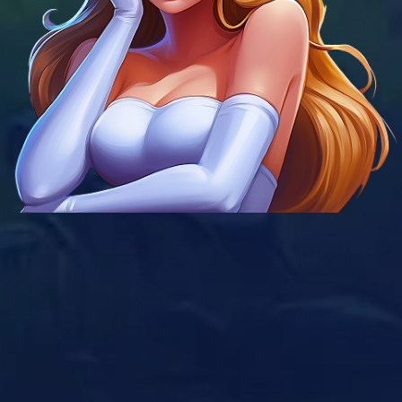
ИВЕНТ НЕ НАЙДЕН
НАЗАД НА САЙТ